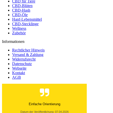
CBD für Tiere
CBD-Blüten
CBD-Hash
CBD-Öle
Hanf-Lebensmittel
CBD-Stecklinge
Wellness
Zubehör
Informationen
Rechtlicher Hinweis
Versand & Zahlung
Widerrufsrecht
Datenschutz
Webseite
Kontakt
AGB
Einfache Orientierung
Datum der Veröffentlichung: 07.04.2026