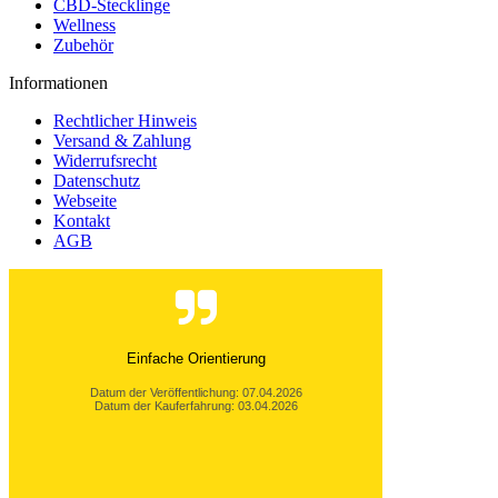
CBD-Stecklinge
Wellness
Zubehör
Informationen
Rechtlicher Hinweis
Versand & Zahlung
Widerrufsrecht
Datenschutz
Webseite
Kontakt
AGB
Prima Produkt. Feines Aroms. Verwende ich als
Tee! (Vor 25 Jahrrn aufgehört zu rauchen.)
Datum der Veröffentlichung: 22.01.2026
Datum der Kauferfahrung: 20.01.2026