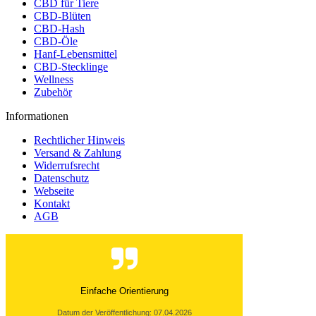
CBD für Tiere
CBD-Blüten
CBD-Hash
CBD-Öle
Hanf-Lebensmittel
CBD-Stecklinge
Wellness
Zubehör
Informationen
Rechtlicher Hinweis
Versand & Zahlung
Widerrufsrecht
Datenschutz
Webseite
Kontakt
AGB
Prima Produkt. Feines Aroms. Verwende ich als
Tee! (Vor 25 Jahrrn aufgehört zu rauchen.)